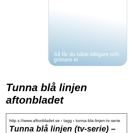
Så får du både billigare och
grönare el
Tunna blå linjen
aftonbladet
http s://www.aftonbladet.se › tagg › tunna-bla-linjen-tv-serie
Tunna blå linjen (tv-serie) –