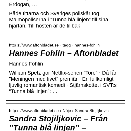
Erdogan, …
Både tittarna och Sveriges poliskår tog
Malmöpoliserna i ”Tunna blå linjen” till sina
hjärtan. Till hösten är de tillbak
http s://www.aftonbladet.se › tagg › hannes-fohlin
Hannes Fohlin – Aftonbladet
Hannes Fohlin
William Spetz gör Netflix-serien ”Tore” · Då får
”Meningen med livet” premiär · En fullkomligt
ljuvlig romantisk komedi · Stjärnskottet i SVT:s
”Tunna blå linjen”: …
http s://www.aftonbladet.se › Nöje › Sandra Stojiljkovic
Sandra Stojiljkovic – Från
”Tunna blå linjen” –