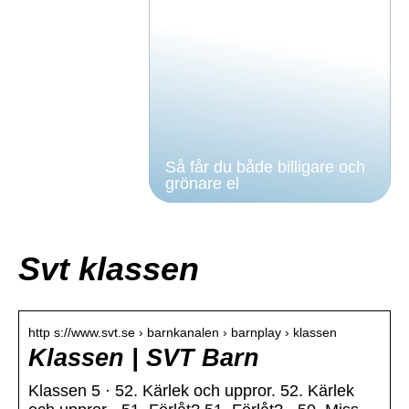
Så får du både billigare och
grönare el
Svt klassen
http s://www.svt.se › barnkanalen › barnplay › klassen
Klassen | SVT Barn
Klassen 5 · 52. Kärlek och uppror. 52. Kärlek