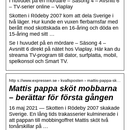
I huvudet på en mördare – Säsong 4 – Avsnitt 6
– TV-serier online – Viaplay
Skotten i Rödeby 2007 kom att dela Sverige i
två läger. Hur kunde en vuxen flerbarnsfar med
berått mod skottskada en 16-åring och döda en
15-åring med sitt …
Se I huvudet på en mördare – Säsong 4 –
Avsnitt 6 direkt på nätet hos Viaplay. Här kan du
streama TV-program till dator, surfplatta, mobil,
spelkonsol och Smart TV.
http s://www.expressen.se › kvallsposten › mattis-pappa-sk…
Mattis pappa sköt mobbarna
– berättar för första gången
16 maj 2021 — Skotten i Rödeby 2007 skakade
Sverige. En lång tids trakasserier kulminerade i
att pappan till mobbingoffret Mattis sköt två
tonårskillar på …