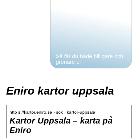
Så får du både billigare och
grönare el
Eniro kartor uppsala
http s://kartor.eniro.se › sök › kartor-uppsala
Kartor Uppsala – karta på
Eniro