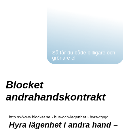
Så får du både billigare och
grönare el
Blocket
andrahandskontrakt
http s://www.blocket.se › hus-och-lagenhet › hyra-trygg…
Hyra lägenhet i andra hand –