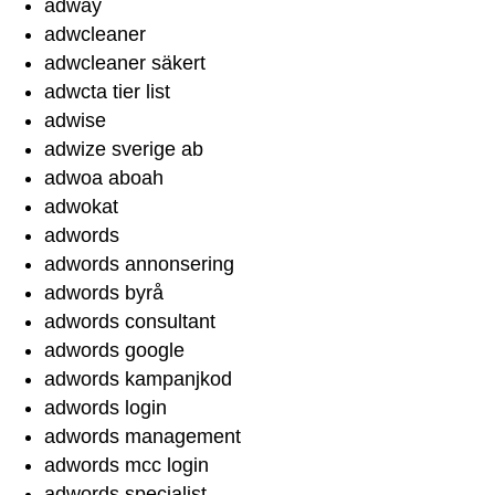
adway
adwcleaner
adwcleaner säkert
adwcta tier list
adwise
adwize sverige ab
adwoa aboah
adwokat
adwords
adwords annonsering
adwords byrå
adwords consultant
adwords google
adwords kampanjkod
adwords login
adwords management
adwords mcc login
adwords specialist