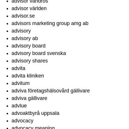
advisor vandros
advisor världen
advisor.se
advisors marketing group amg ab
advisory
advisory ab
advisory board
advisory board svenska
advisory shares
advita
advita kliniken
advitum
adviva företagshälsovård gällivare
adviva gällivare
advlue
advoaktbyrå uppsala
advocacy
advocacy meaning