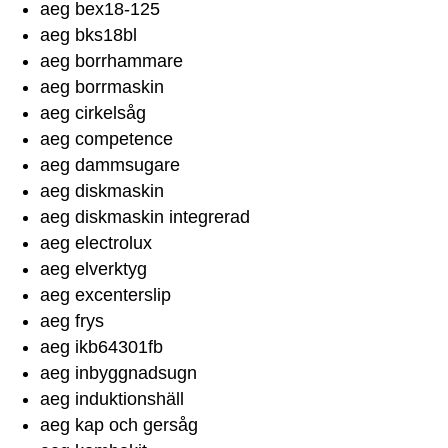
aeg bex18-125
aeg bks18bl
aeg borrhammare
aeg borrmaskin
aeg cirkelsåg
aeg competence
aeg dammsugare
aeg diskmaskin
aeg diskmaskin integrerad
aeg electrolux
aeg elverktyg
aeg excenterslip
aeg frys
aeg ikb64301fb
aeg inbyggnadsugn
aeg induktionshäll
aeg kap och gersåg