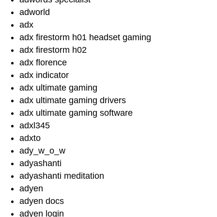
adworld
adx
adx firestorm h01 headset gaming
adx firestorm h02
adx florence
adx indicator
adx ultimate gaming
adx ultimate gaming drivers
adx ultimate gaming software
adxl345
adxto
ady_w_o_w
adyashanti
adyashanti meditation
adyen
adyen docs
adyen login