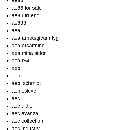
ae86
ae86 for sale
ae86 trueno
ae888
aea
aea arbetsgivarintyg
aea ersättning
aea mina sidor
aea r84
aeb
aebi
aebi schmidt
aebleskiver
aec
aec aktie
aec avanza
aec collection
aec industry