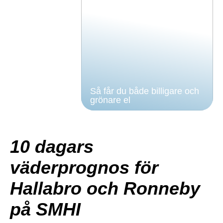
Så får du både billigare och
grönare el
10 dagars
väderprognos för
Hallabro och Ronneby
på SMHI